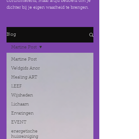
confronterend, maar altijd bedoeld om je
dichter bij je eigen waarheid te brengen.
Blog
Martine Post
Martine Post
Veldgids Anor
Healing ART
LEEF
Wijsheden
Lichaam
Ervaringen
EVENT
energetische
huisreiniging