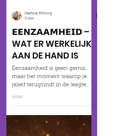
Martine Hoving
8 mrt
𝗘𝗘𝗡𝗭𝗔𝗔𝗠𝗛𝗘𝗜𝗗 –
WAT ER WERKELIJK
AAN DE HAND IS
Eenzaamheid is geen gemis,
maar het moment waarop je
jezelf terugvindt in de leegte
tussen oorsprong en mens-zijn.