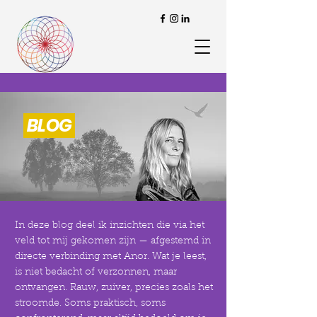
BLOG
In deze blog deel ik inzichten die via het
veld tot mij gekomen zijn — afgestemd in
directe verbinding met Anor. Wat je leest,
is niet bedacht of verzonnen, maar
ontvangen. Rauw, zuiver, precies zoals het
stroomde. Soms praktisch, soms