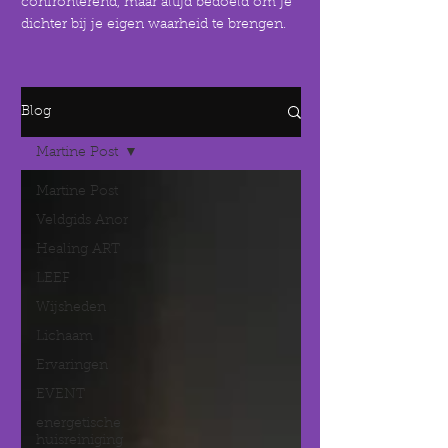
confronterend, maar altijd bedoeld om je
dichter bij je eigen waarheid te brengen.
Blog
Martine Post
Martine Post
Veldgids Anor
Healing ART
LEEF
Wijsheden
Lichaam
Ervaringen
EVENT
energetische
huisreiniging