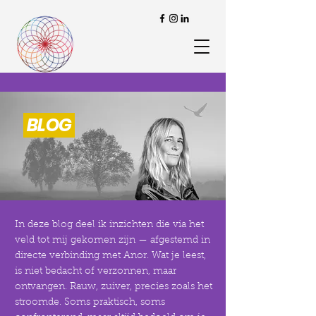
BLOG
In deze blog deel ik inzichten die via het
veld tot mij gekomen zijn — afgestemd in
directe verbinding met Anor. Wat je leest,
is niet bedacht of verzonnen, maar
ontvangen. Rauw, zuiver, precies zoals het
stroomde. Soms praktisch, soms