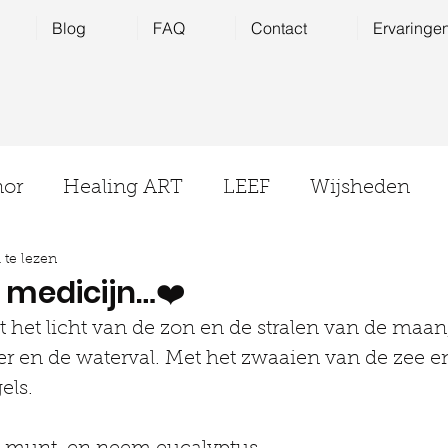
Blog
FAQ
Contact
Ervaringe
nor
Healing ART
LEEF
Wijsheden
te lezen
energetische huisreiniging
t medicijn…❤️
t het licht van de zon en de stralen van de maan
ier en de waterval. Met het zwaaien van de zee en
els.