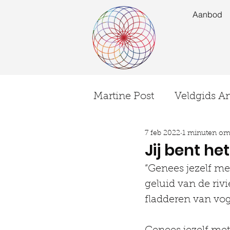
Aanbod
Martine Post
Veldgids A
7 feb 2022
1 minuten om 
Ervaringen
EVENT
Jij bent he
“Genees jezelf me
geluid van de riv
fladderen van vog