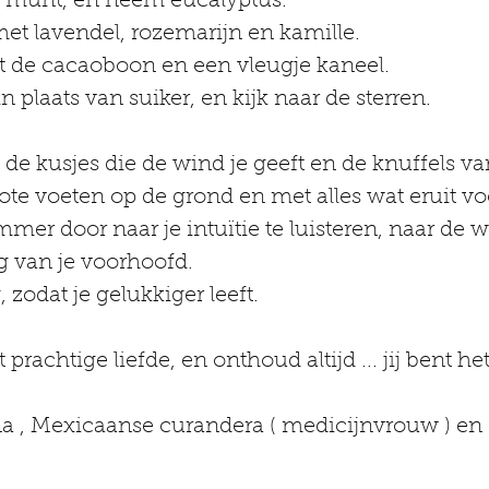
t munt, en neem eucalyptus.
met lavendel, rozemarijn en kamille.
t de cacaoboon en een vleugje kaneel.
in plaats van suiker, en kijk naar de sterren.
 de kusjes die de wind je geeft en de knuffels va
ote voeten op de grond en met alles wat eruit v
mer door naar je intuïtie te luisteren, naar de w
g van je voorhoofd.
, zodat je gelukkiger leeft.
prachtige liefde, en onthoud altijd ... jij bent he
a , Mexicaanse curandera ( medicijnvrouw ) en 