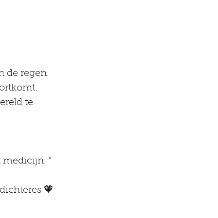
n de regen.
oortkomt.
ereld te 
t medicijn. "
dichteres 🧡