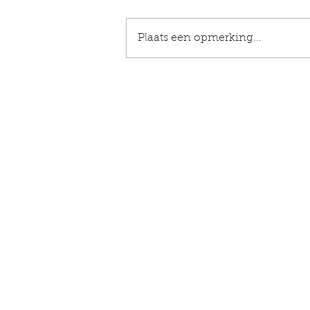
Plaats een opmerking...
ENERGIE HOEFT NIET
OPGEWEKT TE WORDEN
BLOG