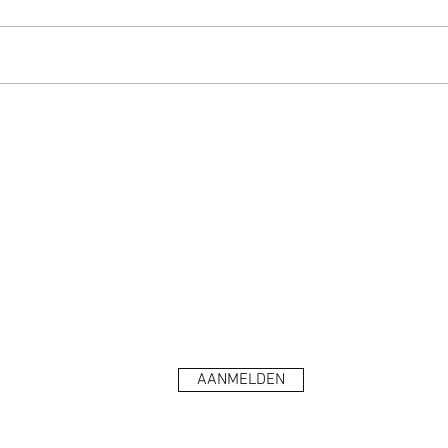
WAT
WAT EEN DIER LAAT ZIEN
ALS JE ECHT LUISTERT
 updates
AANMELDEN