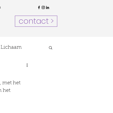
n
contact >
Lichaam
, met het 
 het 