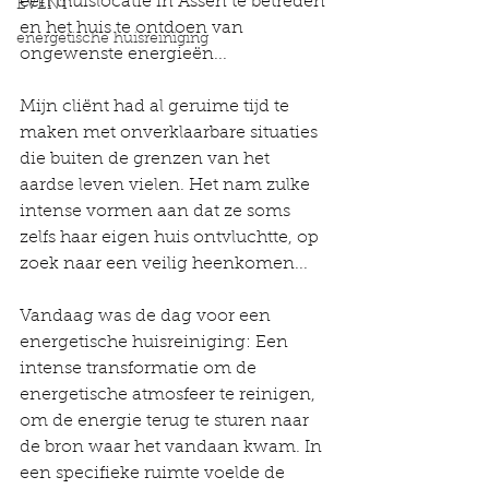
een thuislocatie in Assen te betreden 
EVENT
en het huis te ontdoen van 
energetische huisreiniging
ongewenste energieën...
Mijn cliënt had al geruime tijd te 
maken met onverklaarbare situaties 
die buiten de grenzen van het 
aardse leven vielen. Het nam zulke 
intense vormen aan dat ze soms 
zelfs haar eigen huis ontvluchtte, op 
zoek naar een veilig heenkomen...
Vandaag was de dag voor een 
energetische huisreiniging: Een 
intense transformatie om de 
energetische atmosfeer te reinigen, 
om de energie terug te sturen naar 
de bron waar het vandaan kwam. In 
een specifieke ruimte voelde de 