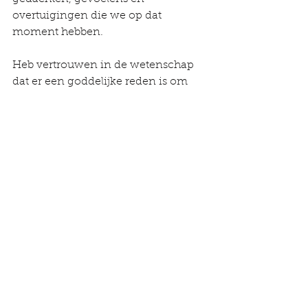
overtuigingen die we op dat 
moment hebben.
Heb vertrouwen in de wetenschap 
dat er een goddelijke reden is om 
deze volgorde op te merken en, zelfs 
als het op dat moment niet zo lijkt, 
werkt het universum achter de 
schermen voor ons hoogste goed - 
karma wordt opgeruimd, problemen 
worden opgelost en onze reis 
verloopt precies zoals deze bedoeld 
is.
Brona: Alex Myles
Vertaling: Yvonne Bakker - The 
Essence of Life
Ziel
Heling
Transformatie
Eigen kracht
Zelf
Bron