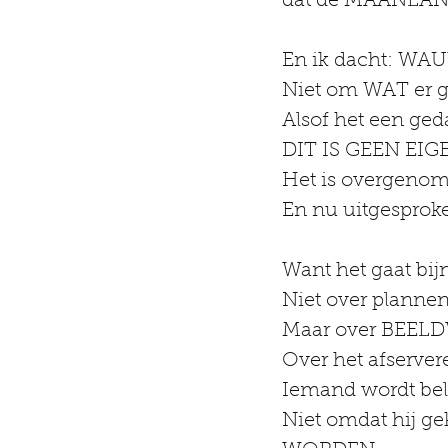
dat de MAANLAND
En ik dacht: WA
Niet om WAT er g
Alsof het een ge
DIT IS GEEN EI
Het is overgeno
En nu uitgesproke
Want het gaat b
Niet over plannen.
Maar over BEEL
Over het afserve
Iemand wordt be
Niet omdat hij ge