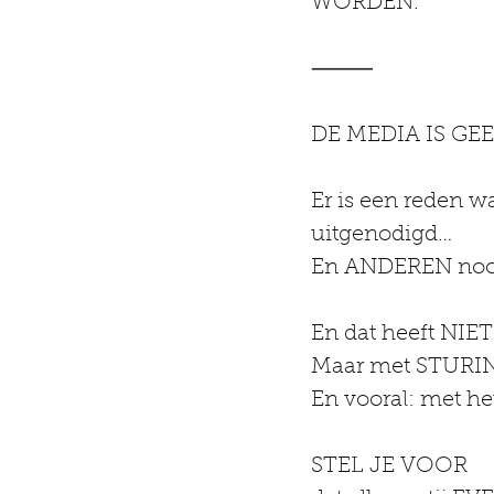
WORDEN.
⸻
DE MEDIA IS GE
Er is een reden 
uitgenodigd…
En ANDEREN nooit 
En dat heeft NIE
Maar met STURI
En vooral: met 
STEL JE VOOR