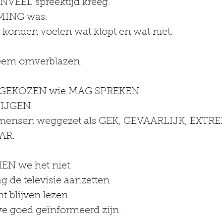
VENVEEL spreektijd kreeg.
MING was.
konden voelen wat klopt en wat niet.
eem omverblazen.
r GEKOZEN wie MAG SPREKEN
IJGEN.
ensen weggezet als GEK, GEVAARLIJK, EXTRE
AR.
EN we het niet.
 de televisie aanzetten.
 blijven lezen.
 goed geïnformeerd zijn.