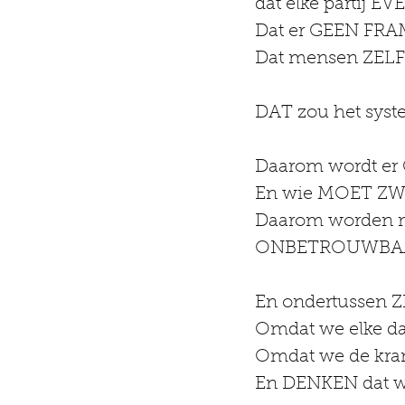
dat elke partij E
Dat er GEEN FRA
Dat mensen ZELF 
DAT zou het syst
Daarom wordt e
En wie MOET ZW
Daarom worden m
ONBETROUWBA
En ondertussen ZI
Omdat we elke dag
Omdat we de krant
En DENKEN dat we