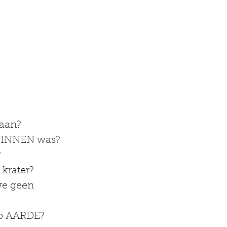
maan?
 BINNEN was?
?
krater?
p AARDE?