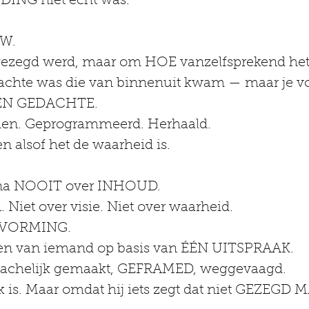
ING niet echt was.”
UW.
ezegd werd, maar om HOE vanzelfsprekend het
dachte was die van binnenuit kwam — maar je vo
GEN GEDACHTE.
men. Geprogrammeerd. Herhaald.
n alsof het de waarheid is.
ijna NOOIT over INHOUD.
 Niet over visie. Niet over waarheid.
DVORMING.
ren van iemand op basis van ÉÉN UITSPRAAK.
lachelijk gemaakt, GEFRAMED, weggevaagd.
k is. Maar omdat hij iets zegt dat niet GEZEGD 