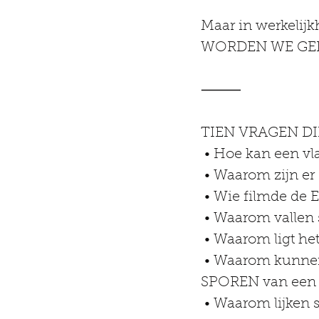
Maar in werkelijk
WORDEN WE GE
⸻
TIEN VRAGEN DI
 • Hoe kan een 
 • Waarom zijn e
 • Wie filmde de
 • Waarom vall
 • Waarom ligt h
 • Waarom kunnen we nu INZOOMEN OP DE MAAN maar zien we geen 
SPOREN van een 
 • Waarom lijk