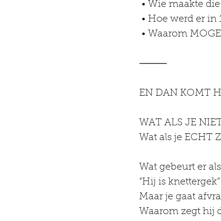
 • Wie maakte d
 • Hoe werd er i
 • Waarom MOGEN
⸻
EN DAN KOMT H
WAT ALS JE NIET
Wat als je ECHT Z
Wat gebeurt er al
“Hij is knettergek”
Maar je gaat afvr
Waarom zegt hij d