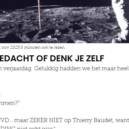
2 nov 2025
3 minuten om te lezen
EDACHT OF DENK JE ZELF
een verjaardag. Gelukkig hadden we het maar heel 
:
emmen?”
n FVD… maar ZEKER NIET op Thierry Baudet, want 