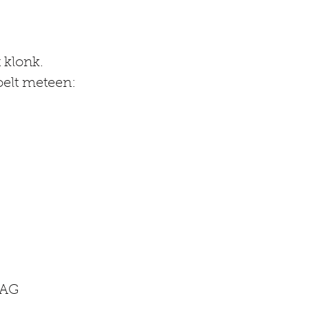
 klonk.
elt meteen: 
MAG 