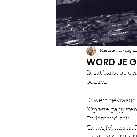
Martine Hoving
2
WORD JE G
Ik zat laatst op 
politiek.
Er werd gevraagd
“Op wie ga jij st
En iemand zei:
“Ik twijfel tusse