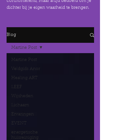
confronterend, maar altijd bedoeld om je
dichter bij je eigen waarheid te brengen.
Blog
Martine Post
Martine Post
Veldgids Anor
Healing ART
LEEF
Wijsheden
Lichaam
Ervaringen
EVENT
energetische
huisreiniging