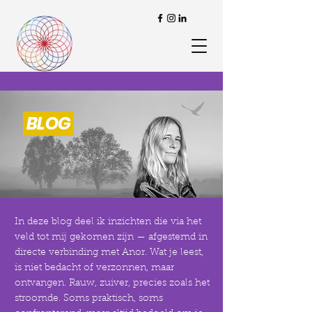
BLOG
In deze blog deel ik inzichten die via het
veld tot mij gekomen zijn — afgestemd in
directe verbinding met Anor. Wat je leest,
is niet bedacht of verzonnen, maar
ontvangen. Rauw, zuiver, precies zoals het
stroomde. Soms praktisch, soms