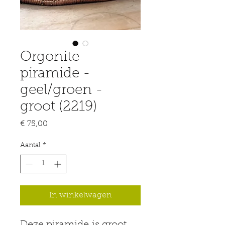
Orgonite
piramide -
geel/groen -
groot (2219)
Prijs
€ 75,00
Aantal
*
In winkelwagen