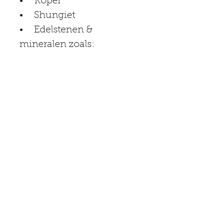
•    Koper
•    Shungiet
•    Edelstenen & 
mineralen zoals: 
rozenkwarts, amethist, 
citrien,  calciet, tijgeroog, 
sodaliet, jade, 
labrodoriet, carneool, 
seleniet, toermalijn o.a.
BLOG updates