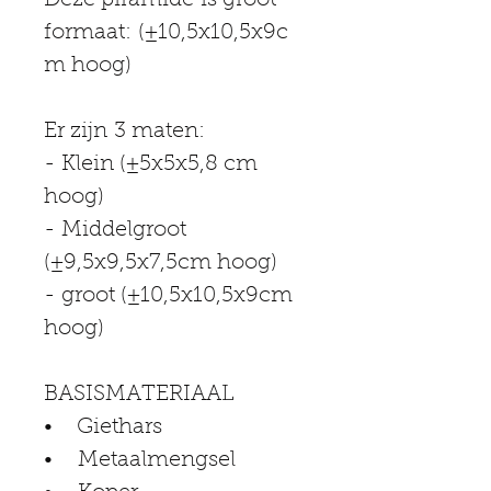
Deze piramide is groot 
formaat: (±10,5x10,5x9c
m hoog)
Er zijn 3 maten:
- Klein (±5x5x5,8 cm 
hoog)
- Middelgroot 
(±9,5x9,5x7,5cm hoog)
- groot (±10,5x10,5x9cm 
hoog)
BASISMATERIAAL
•    Giethars
•    Metaalmengsel