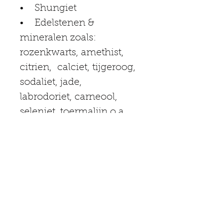
•    Shungiet
•    Edelstenen & 
mineralen zoals: 
rozenkwarts, amethist, 
citrien,  calciet, tijgeroog, 
sodaliet, jade, 
labrodoriet, carneool, 
seleniet, toermalijn o.a.
BLOG updates