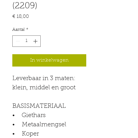
(2209)
Prijs
€ 18,00
Aantal
*
In winkelwagen
Leverbaar in 3 maten:
klein, middel en groot
BASISMATERIAAL
•    Giethars
•    Metaalmengsel
•    Koper