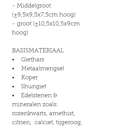
- Middelgroot 
(±9,5x9,5x7,5cm hoog)
- groot (±10,5x10,5x9cm 
hoog)
BASISMATERIAAL
•    Giethars
•    Metaalmengsel
•    Koper
•    Shungiet
•    Edelstenen & 
mineralen zoals: 
rozenkwarts, amethist, 
citrien,  calciet, tijgeroog, 
sodaliet, jade, 