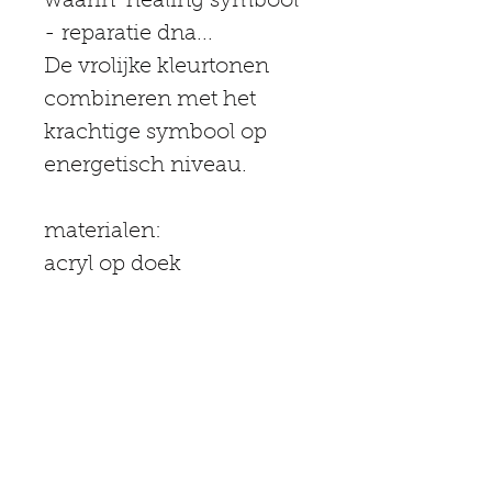
waarin 'healing symbool 
- reparatie dna...
De vrolijke kleurtonen 
combineren met het 
krachtige symbool op 
energetisch niveau.
materialen:
acryl op doek
formaat 1.00 m x 1.20 m
BLOG updates