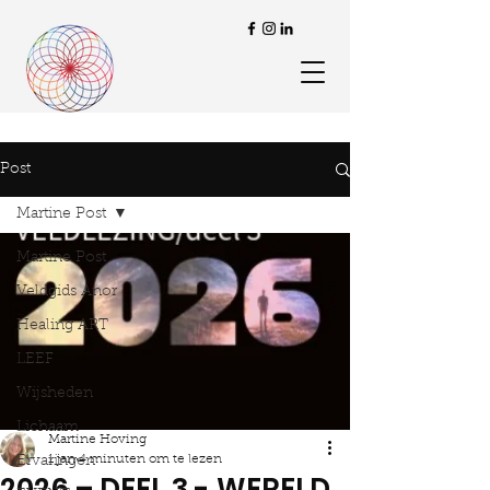
Post
Martine Post
Martine Post
Veldgids Anor
Healing ART
LEEF
Wijsheden
Lichaam
Martine Hoving
1 jan
4 minuten om te lezen
Ervaringen
2026 – DEEL 3 - WERELD