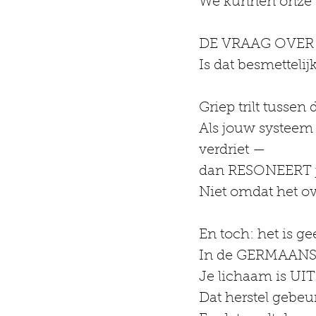
We kunnen onze t
DE VRAAG OVER
Is dat besmettelij
Griep trilt tussen
Als jouw systeem t
verdriet —
dan RESONEERT jo
Niet omdat het ov
En toch: het is ge
In de GERMAANSE
Je lichaam is U
Dat herstel gebeu