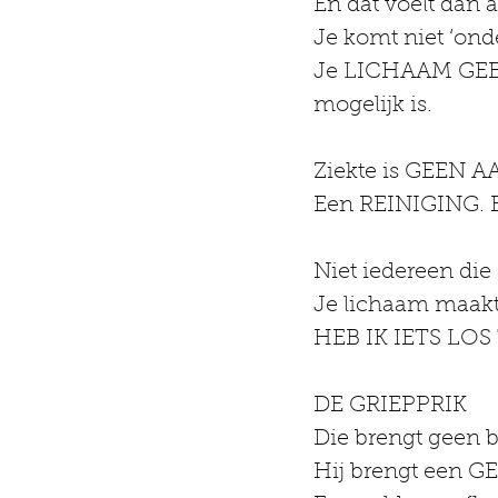
En dat voelt dan a
Je komt niet ‘onder
Je LICHAAM GEEFT
mogelijk is.
Ziekte is GEEN A
Een REINIGING.
Niet iedereen die 
Je lichaam maak
HEB IK IETS LOS
DE GRIEPPRIK
Die brengt geen 
Hij brengt een