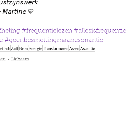
𝘴𝘵𝘻𝘪𝘫𝘯𝘴𝘸𝘦𝘳𝘬
& 𝘔𝘢𝘳𝘵𝘪𝘯𝘦 💛
fheling
#frequentielezen
#allesisfrequentie
e
#geenbesmettingmaarresonantie
etisch
Zelf
Bron
Energie
Transformeren
Assen
Ascentie
den
Lichaam