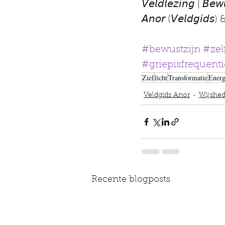
𝘝𝘦𝘭𝘥𝘭𝘦𝘻𝘪𝘯𝘨 | 𝘉𝘦𝘸
𝘈𝘯𝘰𝘳 (𝘝𝘦𝘭𝘥𝘨𝘪𝘥𝘴) 
#bewustzijn
#zel
#griepisfrequenti
Ziel
licht
Transformatie
Energ
Veldgids Anor
Wijshe
Recente blogposts