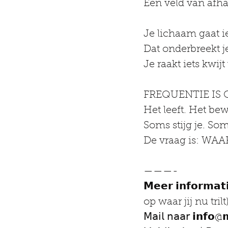
Een veld van afha
Je lichaam gaat i
Dat onderbreekt j
Je raakt iets kwijt
FREQUENTIE IS 
Het leeft. Het be
Soms stijg je. Som
De vraag is: WAA
———-
𝗠𝗲𝗲𝗿 𝗶𝗻𝗳𝗼𝗿𝗺𝗮
op waar jij nu trilt
𝖬𝖺𝗂𝗅 𝗇𝖺𝖺𝗋 𝗶𝗻𝗳𝗼@