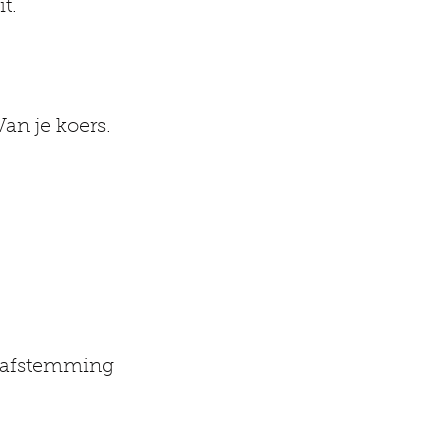
t.
Van je koers.
? (Met afstemming 