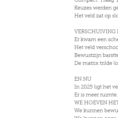
Compact. Traag. A
Keuzes werden ge
Het veld zat op slo
VERSCHUIVING I
Er kwam een sche
Het veld verscho
Bewustzijn barstt
De matrix trilde lo
EN NU
In 2025 ligt het 
Er is meer ruimte
WE HOEVEN HET 
We kunnen bewus