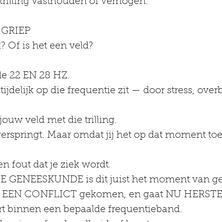
rilling vasthouden of verhogen.
 GRIEP
k? Of is het een veld?
 de 22 EN 28 HZ.
ijdelijk op die frequentie zit — door stress, overb
uw veld met die trilling.
erspringt. Maar omdat jij het op dat moment toe
en fout dat je ziek wordt.
 GENEESKUNDE is dit juist het moment van ge
IT EEN CONFLICT gekomen, en gaat NU HERST
rt binnen een bepaalde frequentieband.