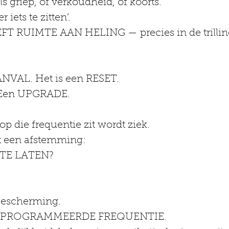
ls griep, of verkoudheid, of koorts.
 iets te zitten’.
 RUIMTE AAN HELING — precies in de trilling
ANVAL. Het is een RESET.
 Een UPGRADE.
op die frequentie zit wordt ziek.
t een afstemming:
 TE LATEN?
bescherming.
 GEPROGRAMMEERDE FREQUENTIE.