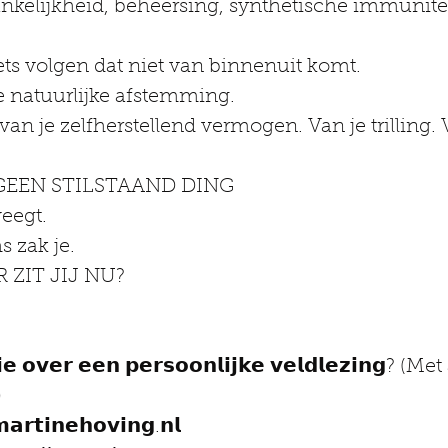
nkelijkheid, beheersing, synthetische immunitei
ets volgen dat niet van binnenuit komt.
e natuurlijke afstemming.
 van je zelfherstellend vermogen. Van je trilling. 
GEEN STILSTAAND DING
weegt.
s zak je.
R ZIT JIJ NU?
𝗶𝗲 𝗼𝘃𝗲𝗿 𝗲𝗲𝗻 𝗽𝗲𝗿𝘀𝗼𝗼𝗻𝗹𝗶𝗷𝗸𝗲 𝘃𝗲𝗹𝗱𝗹𝗲𝘇𝗶𝗻𝗴
)
𝗺𝗮𝗿𝘁𝗶𝗻𝗲𝗵𝗼𝘃𝗶𝗻𝗴.𝗻𝗹