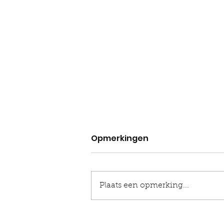
Opmerkingen
Plaats een opmerking...
JE HOEFT NIETS TE