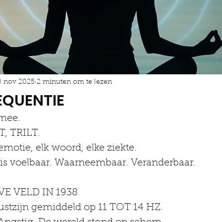
0 nov 2025
2 minuten om te lezen
REQUENTIE
 mee.
, TRILT.
emotie, elk woord, elke ziekte.
 is voelbaar. Waarneembaar. Veranderbaar.
E VELD IN 1938
ustzijn gemiddeld op 11 TOT 14 HZ.