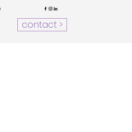
n
contact >