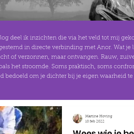
log deel ik inzichten die via het veld tot mij g
gestemd in directe verbinding met Anor. Wat je le
acht of verzonnen, maar ontvangen. Rauw, zuive
zoals het stroomde. Soms praktisch, soms confro
jd bedoeld om je dichter bij je eigen waarheid t
Martine Hoving
10 feb 2022
Wees wie je be