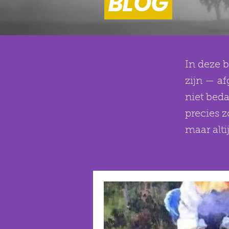
BLOG
In deze b
zijn — af
niet bed
precies 
maar alti