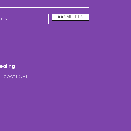
AANMELDEN
healing
| geef LICHT