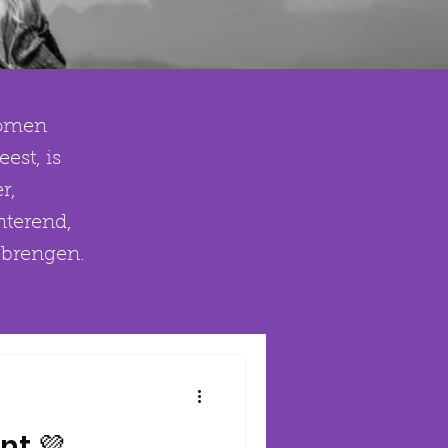
ekomen
est, is
r,
nterend,
e brengen.
nt 💜