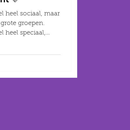
l heel sociaal, maar
 grote groepen.
l heel speciaal,
t zo...