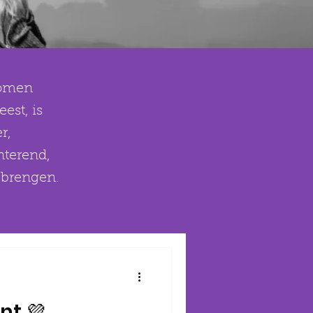
ekomen
est, is
r,
nterend,
e brengen.
nt 💜