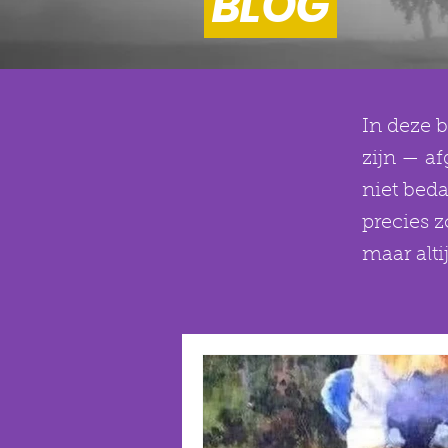
BLOG
In deze b
zijn — af
niet bed
precies 
maar alti