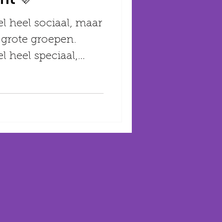
l heel sociaal, maar
 grote groepen.
l heel speciaal,
t zo...