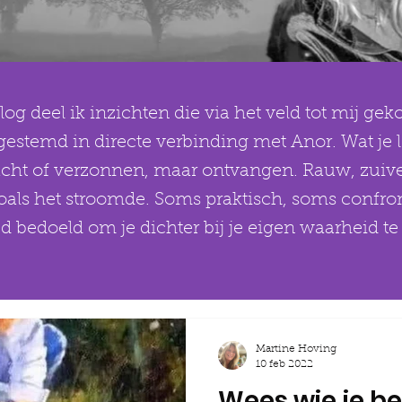
log deel ik inzichten die via het veld tot mij g
gestemd in directe verbinding met Anor. Wat je le
acht of verzonnen, maar ontvangen. Rauw, zuive
zoals het stroomde. Soms praktisch, soms confro
jd bedoeld om je dichter bij je eigen waarheid t
Martine Hoving
10 feb 2022
Wees wie je be