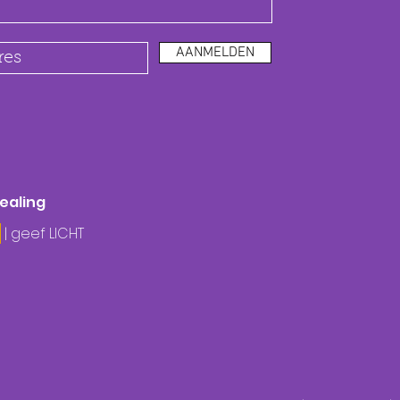
AANMELDEN
healing
| geef LICHT