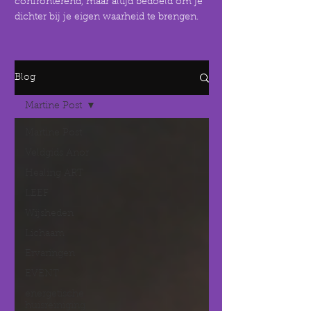
confronterend, maar altijd bedoeld om je
dichter bij je eigen waarheid te brengen.
Blog
Martine Post
Martine Post
Veldgids Anor
Healing ART
LEEF
Wijsheden
Lichaam
Ervaringen
EVENT
energetische
huisreiniging