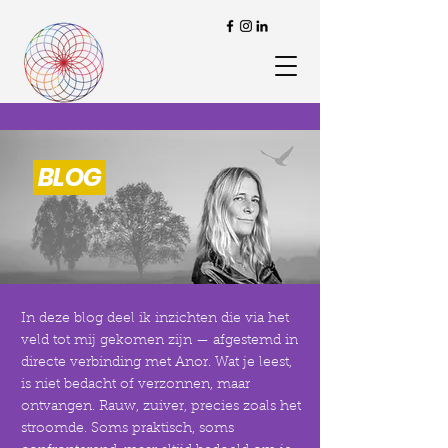
BLOG
In deze blog deel ik inzichten die via het
veld tot mij gekomen zijn — afgestemd in
directe verbinding met Anor. Wat je leest,
is niet bedacht of verzonnen, maar
ontvangen. Rauw, zuiver, precies zoals het
stroomde. Soms praktisch, soms