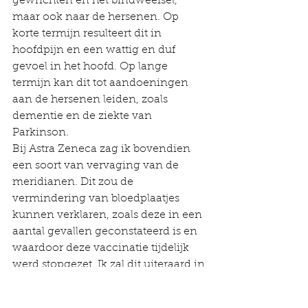
gewrichten en het bindweefsel, 
maar ook naar de hersenen. Op 
korte termijn resulteert dit in 
hoofdpijn en een wattig en duf 
gevoel in het hoofd. Op lange 
termijn kan dit tot aandoeningen 
aan de hersenen leiden, zoals 
dementie en de ziekte van 
Parkinson.
Bij Astra Zeneca zag ik bovendien 
een soort van vervaging van de 
meridianen. Dit zou de 
vermindering van bloedplaatjes 
kunnen verklaren, zoals deze in een 
aantal gevallen geconstateerd is en 
waardoor deze vaccinatie tijdelijk 
werd stopgezet. Ik zal dit uiteraard in 
mijn praktijk blijven volgen en hier 
misschien later een aanvullend stuk 