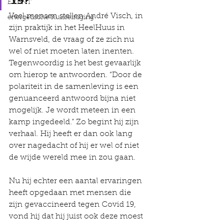
𝟭𝟵?
EVENT
Veel mensen stellen André Visch, in 
energetische huisreiniging
zijn praktijk in het HeelHuus in 
Warnsveld, de vraag of ze zich nu 
wel of niet moeten laten inenten. 
Tegenwoordig is het best gevaarlijk 
om hierop te antwoorden. “Door de 
polariteit in de samenleving is een 
genuanceerd antwoord bijna niet 
mogelijk. Je wordt meteen in een 
kamp ingedeeld.” Zo begint hij zijn 
verhaal. Hij heeft er dan ook lang 
over nagedacht of hij er wel of niet 
de wijde wereld mee in zou gaan. 
Nu hij echter een aantal ervaringen 
heeft opgedaan met mensen die 
zijn gevaccineerd tegen Covid 19, 
vond hij dat hij juist ook deze moest 